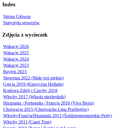
Index
Strona Główna
Statystyki serwerów
Zdjęcia z wycieczek
Wakacje 2026
Wakacje 2025
Wakacje 2024
Wakacje 2023
Bayern 2023
Słowenia 2022 (Małe jest piękne)
Grecja 2019 (Klasyczna Hellada)
Kodowa Zdrój i Czechy 2018
Włochy 2017 (Włoski niezbędnik)
Hiszpania / Portugalia / Francja 2016 (Viva Iberia)
Chorwacja 2015 (Chorwacka Lista Przebojów)
Włochy/Francja/Hiszpania 2013 (Śródziemnomorskie Perły)
Włochy 2011 (Capri Tour)