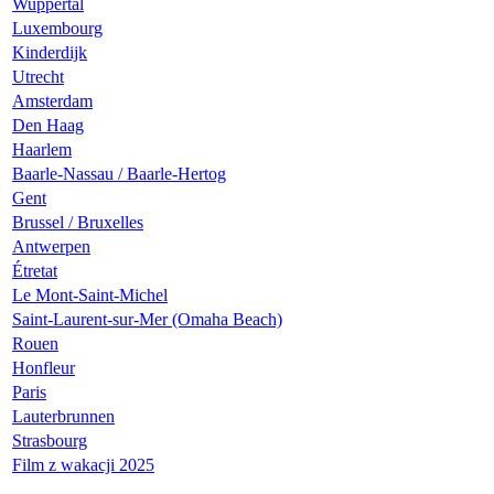
Wuppertal
Luxembourg
Kinderdijk
Utrecht
Amsterdam
Den Haag
Haarlem
Baarle-Nassau / Baarle-Hertog
Gent
Brussel / Bruxelles
Antwerpen
Étretat
Le Mont-Saint-Michel
Saint-Laurent-sur-Mer (Omaha Beach)
Rouen
Honfleur
Paris
Lauterbrunnen
Strasbourg
Film z wakacji 2025