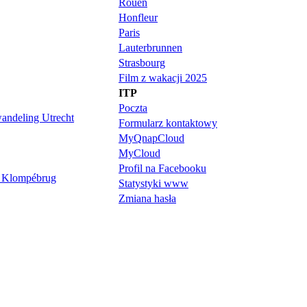
Rouen
Honfleur
Paris
Lauterbrunnen
Strasbourg
Film z wakacji 2025
ITP
Poczta
Formularz kontaktowy
MyQnapCloud
MyCloud
Profil na Facebooku
Statystyki www
Zmiana hasła