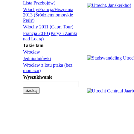
Lista Przebojów)
Włochy/Francja/Hiszpania
2013 (Śródziemnomorskie
Perły)
Włochy 2011 (Capri Tour)
Francja 2010 (Paryż i Zamki
nad Loarą)
Takie tam
Wrocław
Jedniodniówki
Wrocław z lotu ptaka (bez
montażu)
Wyszukiwanie