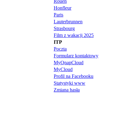
Rouen
Honfleur
Paris
Lauterbrunnen
Strasbourg
Film z wakacji 2025
ITP
Poczta
Formularz kontaktowy
MyQnapCloud
MyCloud
Profil na Facebooku
Statystyki www
Zmiana hasła