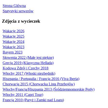
Strona Główna
Statystyki serwerów
Zdjęcia z wycieczek
Wakacje 2026
Wakacje 2025
Wakacje 2024
Wakacje 2023
Bayern 2023
Słowenia 2022 (Małe jest piękne)
Grecja 2019 (Klasyczna Hellada)
Kodowa Zdrój i Czechy 2018
Włochy 2017 (Włoski niezbędnik)
Hiszpania / Portugalia / Francja 2016 (Viva Iberia)
Chorwacja 2015 (Chorwacka Lista Przebojów)
Włochy/Francja/Hiszpania 2013 (Śródziemnomorskie Perły)
Włochy 2011 (Capri Tour)
Francja 2010 (Paryż i Zamki nad Loarą)